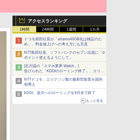
アクセスランキング
1時間
24時間
1週間
1カ月
ドコモ前田社長が「ahamo40GB化は検証のた
め」、料金値上げへの考え方にも言及
NTT島田社長、ソフトバンクのセブン出資に「d
ポイント使えるようにして」
[石川温の「スマホ業界 Watch」]
告げられた「KDDIのローミング終了」、エリア
マップの落とし穴と楽天モバイルの課題
NTTドコモ、エリクソン製の最新型装置を国内
初導入
KDDI、楽天へのローミングを9月末で終了
もっと見る