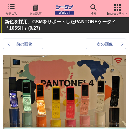
カテゴリ
過去記事
検索
Impressサイト
新色を採用、GSMをサポートしたPANTONEケータイ
「105SH」
(9/27)
前の画像
次の画像