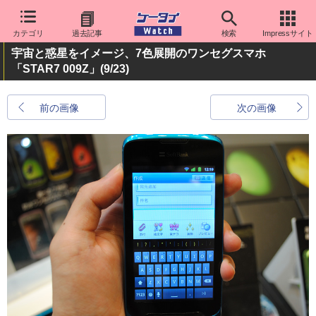
カテゴリ
過去記事
検索
Impressサイト
宇宙と惑星をイメージ、7色展開のワンセグスマホ
「STAR7 009Z」
(9/23)
前の画像
次の画像