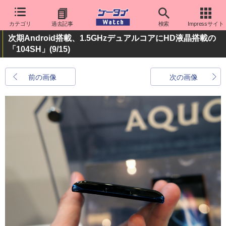
カテゴリ
過去記事
検索
Impressサイト
次期Android搭載、1.5GHzデュアルコアにHD液晶搭載の
「104SH」
(9/15)
前の画像
次の画像