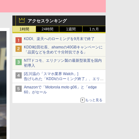
アクセスランキング
1時間
24時間
1週間
1カ月
KDDI、楽天へのローミングを9月末で終了
KDDI松田社長、ahamoの40GBキャンペーンに
「品質などを含めて十分対抗できる」
NTTドコモ、エリクソン製の最新型装置を国内
初導入
[石川温の「スマホ業界 Watch」]
告げられた「KDDIのローミング終了」、エリア
マップの落とし穴と楽天モバイルの課題
Amazonで「Motorola moto g06」と「edge
60」がセール
もっと見る