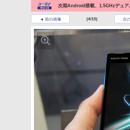
次期Android搭載、1.5GHzデ
(4/15)
前の画像
次