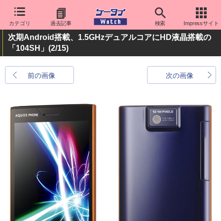
カテゴリ
過去記事
検索
Impressサイト
次期Android搭載、1.5GHzデュアルコアにHD液晶搭載の
「104SH」
(2/15)
前の画像
次の画像