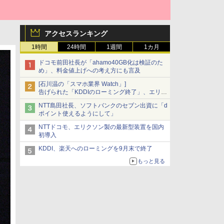
アクセスランキング
1時間
24時間
1週間
1カ月
ドコモ前田社長が「ahamo40GB化は検証のた
め」、料金値上げへの考え方にも言及
[石川温の「スマホ業界 Watch」]
告げられた「KDDIのローミング終了」、エリア
マップの落とし穴と楽天モバイルの課題
NTT島田社長、ソフトバンクのセブン出資に「d
ポイント使えるようにして」
NTTドコモ、エリクソン製の最新型装置を国内
初導入
KDDI、楽天へのローミングを9月末で終了
もっと見る