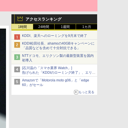
アクセスランキング
1時間
24時間
1週間
1カ月
KDDI、楽天へのローミングを9月末で終了
KDDI松田社長、ahamoの40GBキャンペーンに
「品質などを含めて十分対抗できる」
NTTドコモ、エリクソン製の最新型装置を国内
初導入
[石川温の「スマホ業界 Watch」]
告げられた「KDDIのローミング終了」、エリア
マップの落とし穴と楽天モバイルの課題
Amazonで「Motorola moto g06」と「edge
60」がセール
もっと見る