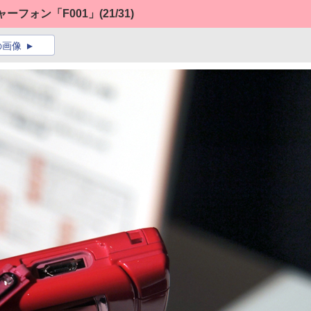
ーフォン「F001」
(21/31)
の画像