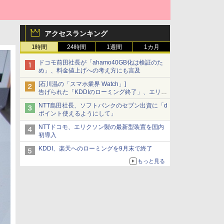
アクセスランキング
1時間
24時間
1週間
1カ月
ドコモ前田社長が「ahamo40GB化は検証のた
め」、料金値上げへの考え方にも言及
[石川温の「スマホ業界 Watch」]
告げられた「KDDIのローミング終了」、エリア
マップの落とし穴と楽天モバイルの課題
NTT島田社長、ソフトバンクのセブン出資に「d
ポイント使えるようにして」
NTTドコモ、エリクソン製の最新型装置を国内
初導入
KDDI、楽天へのローミングを9月末で終了
もっと見る