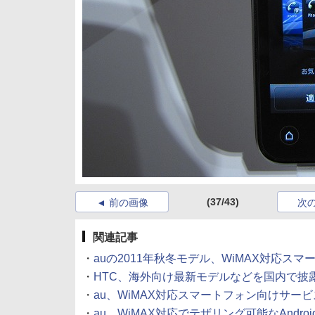
(37/43)
前の画像
次
関連記事
・
auの2011年秋冬モデル、WiMAX対応ス
・
HTC、海外向け最新モデルなどを国内で披
・
au、WiMAX対応スマートフォン向けサービ
・
au、WiMAX対応でテザリング可能なAndroi