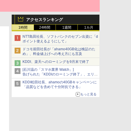
アクセスランキング
1時間
24時間
1週間
1カ月
NTT島田社長、ソフトバンクのセブン出資に「d
ポイント使えるようにして」
ドコモ前田社長が「ahamo40GB化は検証のた
め」、料金値上げへの考え方にも言及
KDDI、楽天へのローミングを9月末で終了
[石川温の「スマホ業界 Watch」]
告げられた「KDDIのローミング終了」、エリア
マップの落とし穴と楽天モバイルの課題
KDDI松田社長、ahamoの40GBキャンペーンに
「品質などを含めて十分対抗できる」
もっと見る