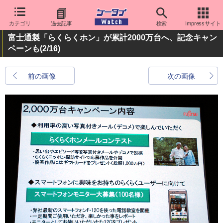
カテゴリ
過去記事
検索
Impressサイト
富士通製「らくらくホン」が累計2000万台へ、記念キャン
ペーンも
(2/16)
前の画像
次の画像