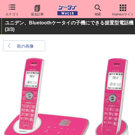
カテゴリ
過去記事
検索
Impressサイト
ユニデン、Bluetoothケータイの子機にできる据置型電話機
(3/3)
前の画像