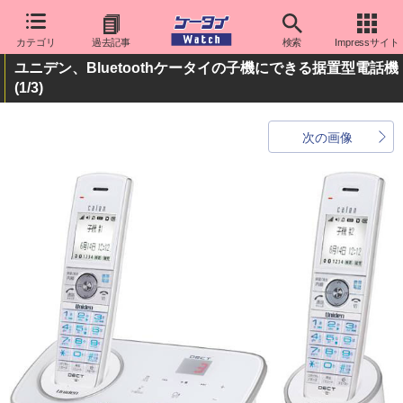
カテゴリ
過去記事
検索
Impressサイト
ユニデン、Bluetoothケータイの子機にできる据置型電話機
(1/3)
次の画像