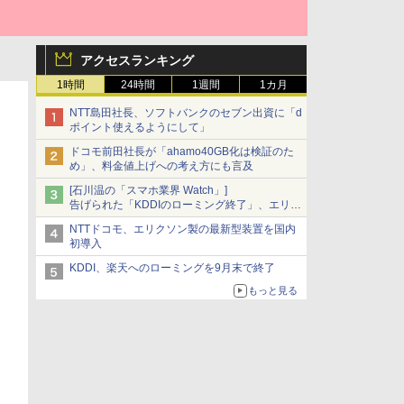
アクセスランキング
1時間
24時間
1週間
1カ月
NTT島田社長、ソフトバンクのセブン出資に「d
ポイント使えるようにして」
ドコモ前田社長が「ahamo40GB化は検証のた
め」、料金値上げへの考え方にも言及
[石川温の「スマホ業界 Watch」]
告げられた「KDDIのローミング終了」、エリア
マップの落とし穴と楽天モバイルの課題
NTTドコモ、エリクソン製の最新型装置を国内
初導入
KDDI、楽天へのローミングを9月末で終了
もっと見る