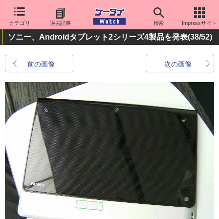
カテゴリ
過去記事
検索
Impressサイト
ソニー、Androidタブレット2シリーズ4製品を発表
(38/52)
前の画像
次の画像