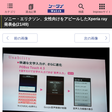
カテゴリ
過去記事
検索
Impressサイト
ソニー・エリクソン、女性向けをアピールしたXperia ray
発表会
(21/49)
前の画像
次の画像