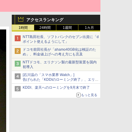
アクセスランキング
1時間
24時間
1週間
1カ月
NTT島田社長、ソフトバンクのセブン出資に「d
ポイント使えるようにして」
ドコモ前田社長が「ahamo40GB化は検証のた
め」、料金値上げへの考え方にも言及
NTTドコモ、エリクソン製の最新型装置を国内
初導入
[石川温の「スマホ業界 Watch」]
告げられた「KDDIのローミング終了」、エリア
マップの落とし穴と楽天モバイルの課題
KDDI、楽天へのローミングを9月末で終了
もっと見る