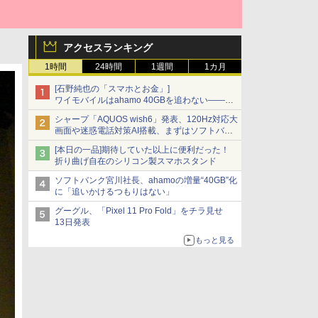
アクセスランキング
1時間
24時間
1週間
1カ月
[石野純也の「スマホとお金」]
ワイモバイルはahamo 40GBを追わない――単
身向け「超おトク割」の安さと1年限定の注意
シャープ「AQUOS wish6」発表、120Hz対応大
点
画面や迷惑電話対策AI搭載、まずはソフトバン
クの法人向け
[本日の一品]期待していた以上に便利だった！
折り曲げ自在のシリコン製スマホスタンド
ソフトバンク宮川社長、ahamoの増量“40GB”化
に「追いかけるつもりはない」
グーグル、「Pixel 11 Pro Fold」をチラ見せ
13日発表
もっと見る