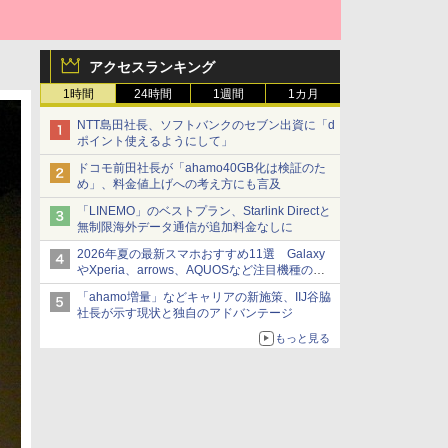
アクセスランキング
1時間
24時間
1週間
1カ月
NTT島田社長、ソフトバンクのセブン出資に「d
ポイント使えるようにして」
ドコモ前田社長が「ahamo40GB化は検証のた
め」、料金値上げへの考え方にも言及
「LINEMO」のベストプラン、Starlink Directと
無制限海外データ通信が追加料金なしに
2026年夏の最新スマホおすすめ11選 Galaxy
やXperia、arrows、AQUOSなど注目機種の特
徴は
「ahamo増量」などキャリアの新施策、IIJ谷脇
社長が示す現状と独自のアドバンテージ
もっと見る