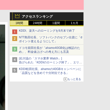
アクセスランキング
1時間
24時間
1週間
1カ月
KDDI、楽天へのローミングを9月末で終了
NTT島田社長、ソフトバンクのセブン出資に「d
ポイント使えるようにして」
ドコモ前田社長が「ahamo40GB化は検証のた
め」、料金値上げへの考え方にも言及
[石川温の「スマホ業界 Watch」]
告げられた「KDDIのローミング終了」、エリア
マップの落とし穴と楽天モバイルの課題
KDDI松田社長、ahamoの40GBキャンペーンに
「品質などを含めて十分対抗できる」
もっと見る