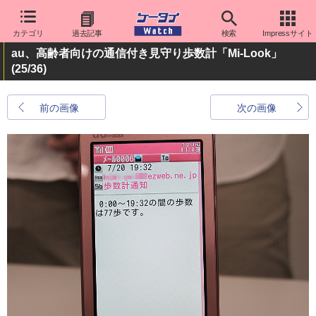
カテゴリ
過去記事
検索
Impressサイト
au、高齢者向けの通信付き見守り歩数計「Mi-Look」
(25/36)
前の画像
次の画像