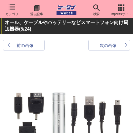
カテゴリ
過去記事
検索
Impressサイト
オール、ケーブルやバッテリーなどスマートフォン向け周
辺機器
(5/24)
前の画像
次の画像