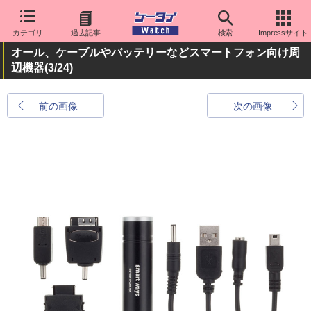
カテゴリ
過去記事
検索
Impressサイト
オール、ケーブルやバッテリーなどスマートフォン向け周
辺機器
(3/24)
前の画像
次の画像