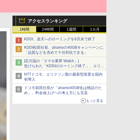
アクセスランキング
1時間
24時間
1週間
1カ月
KDDI、楽天へのローミングを9月末で終了
KDDI松田社長、ahamoの40GBキャンペーンに
「品質などを含めて十分対抗できる」
[石川温の「スマホ業界 Watch」]
告げられた「KDDIのローミング終了」、エリア
マップの落とし穴と楽天モバイルの課題
NTTドコモ、エリクソン製の最新型装置を国内
初導入
ドコモ前田社長が「ahamo40GB化は検証のた
め」、料金値上げへの考え方にも言及
もっと見る