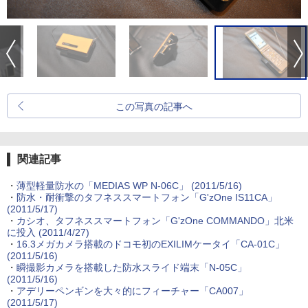
この写真の記事へ
関連記事
・
薄型軽量防水の「MEDIAS WP N-06C」
(2011/5/16)
・
防水・耐衝撃のタフネススマートフォン「G'zOne IS11CA」
(2011/5/17)
・
カシオ、タフネススマートフォン「G'zOne COMMANDO」北米
に投入
(2011/4/27)
・
16.3メガカメラ搭載のドコモ初のEXILIMケータイ「CA-01C」
(2011/5/16)
・
瞬撮影カメラを搭載した防水スライド端末「N-05C」
(2011/5/16)
・
アデリーペンギンを大々的にフィーチャー「CA007」
(2011/5/17)