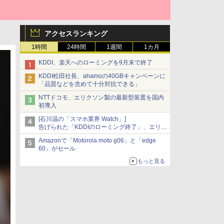
アクセスランキング
1時間
24時間
1週間
1カ月
KDDI、楽天へのローミングを9月末で終了
KDDI松田社長、ahamoの40GBキャンペーンに
「品質などを含めて十分対抗できる」
NTTドコモ、エリクソン製の最新型装置を国内
初導入
[石川温の「スマホ業界 Watch」]
告げられた「KDDIのローミング終了」、エリア
マップの落とし穴と楽天モバイルの課題
Amazonで「Motorola moto g06」と「edge
60」がセール
もっと見る