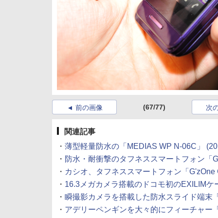
(67/77)
前の画像
次
関連記事
・
薄型軽量防水の「MEDIAS WP N-06C」
(20
・
防水・耐衝撃のタフネススマートフォン「G'zOn
・
カシオ、タフネススマートフォン「G'zOne 
・
16.3メガカメラ搭載のドコモ初のEXILIMケ
・
瞬撮影カメラを搭載した防水スライド端末「N
・
アデリーペンギンを大々的にフィーチャー「C