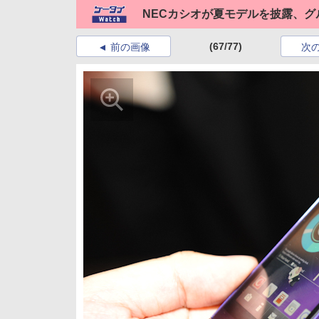
NECカシオが夏モデルを披露、
(67/77)
前の画像
次