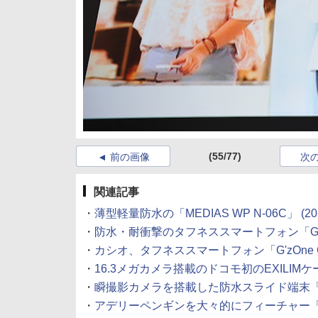
(55/77)
前の画像
次
関連記事
・
薄型軽量防水の「MEDIAS WP N-06C」
(20
・
防水・耐衝撃のタフネススマートフォン「G'zOn
・
カシオ、タフネススマートフォン「G'zOne 
・
16.3メガカメラ搭載のドコモ初のEXILIMケ
・
瞬撮影カメラを搭載した防水スライド端末「N
・
アデリーペンギンを大々的にフィーチャー「C