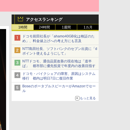
アクセスランキング
1時間
24時間
1週間
1カ月
ドコモ前田社長が「ahamo40GB化は検証のた
め」、料金値上げへの考え方にも言及
NTT島田社長、ソフトバンクのセブン出資に「d
ポイント使えるようにして」
NTTドコモ、通信品質改善の現在地は「道半
ば」 都市部に優先投資で年度内の改善目指す
ドコモ・バイクシェアの障害、原因はシステム
移行 都内は明日7日に復旧作業
BoseのポータブルスピーカーがAmazonでセー
ル
もっと見る