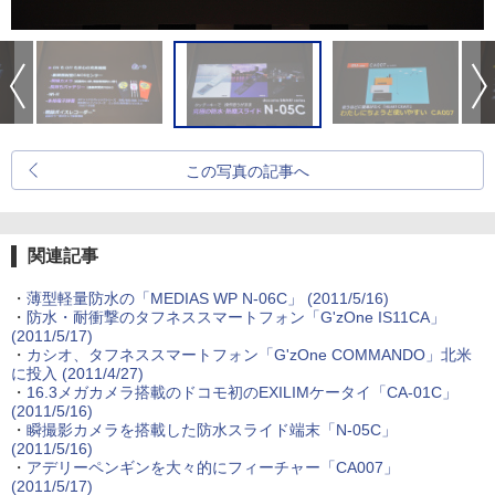
この写真の記事へ
関連記事
・
薄型軽量防水の「MEDIAS WP N-06C」
(2011/5/16)
・
防水・耐衝撃のタフネススマートフォン「G'zOne IS11CA」
(2011/5/17)
・
カシオ、タフネススマートフォン「G'zOne COMMANDO」北米
に投入
(2011/4/27)
・
16.3メガカメラ搭載のドコモ初のEXILIMケータイ「CA-01C」
(2011/5/16)
・
瞬撮影カメラを搭載した防水スライド端末「N-05C」
(2011/5/16)
・
アデリーペンギンを大々的にフィーチャー「CA007」
(2011/5/17)