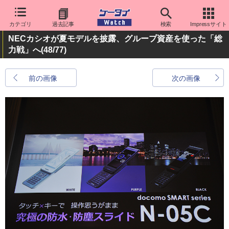
カテゴリ
過去記事
検索
Impressサイト
NECカシオが夏モデルを披露、グループ資産を使った「総
力戦」へ
(48/77)
前の画像
次の画像