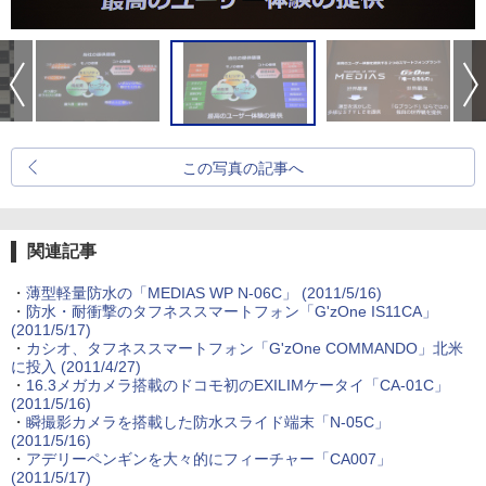
この写真の記事へ
関連記事
・
薄型軽量防水の「MEDIAS WP N-06C」
(2011/5/16)
・
防水・耐衝撃のタフネススマートフォン「G'zOne IS11CA」
(2011/5/17)
・
カシオ、タフネススマートフォン「G'zOne COMMANDO」北米
に投入
(2011/4/27)
・
16.3メガカメラ搭載のドコモ初のEXILIMケータイ「CA-01C」
(2011/5/16)
・
瞬撮影カメラを搭載した防水スライド端末「N-05C」
(2011/5/16)
・
アデリーペンギンを大々的にフィーチャー「CA007」
(2011/5/17)