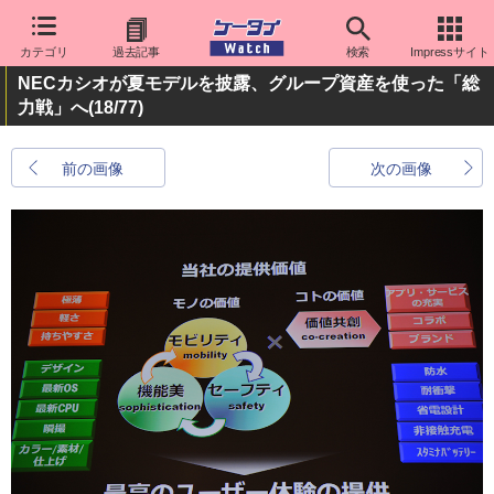
カテゴリ
過去記事
検索
Impressサイト
NECカシオが夏モデルを披露、グループ資産を使った「総
力戦」へ
(18/77)
前の画像
次の画像