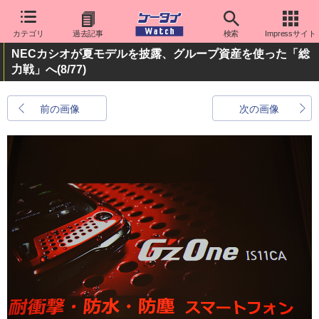
カテゴリ
過去記事
検索
Impressサイト
NECカシオが夏モデルを披露、グループ資産を使った「総
力戦」へ
(8/77)
前の画像
次の画像