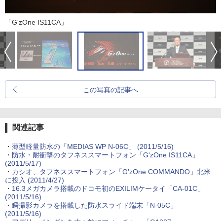
「G'zOne IS11CA」
この写真の記事へ
関連記事
・
薄型軽量防水の「MEDIAS WP N-06C」
(2011/5/16)
・
防水・耐衝撃のタフネススマートフォン「G'zOne IS11CA」
(2011/5/17)
・
カシオ、タフネススマートフォン「G'zOne COMMANDO」北米
に投入
(2011/4/27)
・
16.3メガカメラ搭載のドコモ初のEXILIMケータイ「CA-01C」
(2011/5/16)
・
瞬撮影カメラを搭載した防水スライド端末「N-05C」
(2011/5/16)