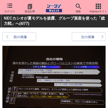
カテゴリ
過去記事
検索
Impressサイト
NECカシオが夏モデルを披露、グループ資産を使った「総
力戦」へ
(4/77)
前の画像
次の画像