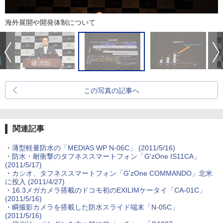
海外展開や開発体制について
この写真の記事へ
関連記事
・
薄型軽量防水の「MEDIAS WP N-06C」
(2011/5/16)
・
防水・耐衝撃のタフネススマートフォン「G'zOne IS11CA」
(2011/5/17)
・
カシオ、タフネススマートフォン「G'zOne COMMANDO」北米
に投入
(2011/4/27)
・
16.3メガカメラ搭載のドコモ初のEXILIMケータイ「CA-01C」
(2011/5/16)
・
瞬撮影カメラを搭載した防水スライド端末「N-05C」
(2011/5/16)