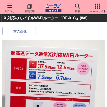
カテゴリ
過去記事
検索
Impressサイト
Xi対応のモバイルWi-Fiルーター「BF-01C」
(8/8)
前の画像