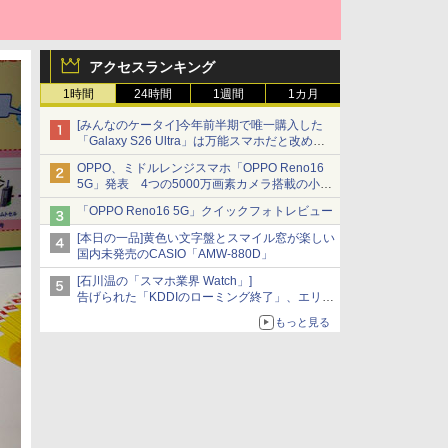
アクセスランキング
1時間
24時間
1週間
1カ月
[みんなのケータイ]今年前半期で唯一購入した
「Galaxy S26 Ultra」は万能スマホだと改めて
思う
OPPO、ミドルレンジスマホ「OPPO Reno16
5G」発表 4つの5000万画素カメラ搭載の小型
モデル
「OPPO Reno16 5G」クイックフォトレビュー
[本日の一品]黄色い文字盤とスマイル窓が楽しい
国内未発売のCASIO「AMW-880D」
[石川温の「スマホ業界 Watch」]
告げられた「KDDIのローミング終了」、エリア
マップの落とし穴と楽天モバイルの課題
もっと見る