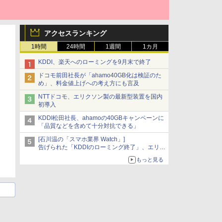
アクセスランキング
1時間
24時間
1週間
1カ月
KDDI、楽天へのローミングを9月末で終了
ドコモ前田社長が「ahamo40GB化は検証のた
め」、料金値上げへの考え方にも言及
NTTドコモ、エリクソン製の最新型装置を国内
初導入
KDDI松田社長、ahamoの40GBキャンペーンに
「品質などを含めて十分対抗できる」
[石川温の「スマホ業界 Watch」]
告げられた「KDDIのローミング終了」、エリア
マップの落とし穴と楽天モバイルの課題
もっと見る