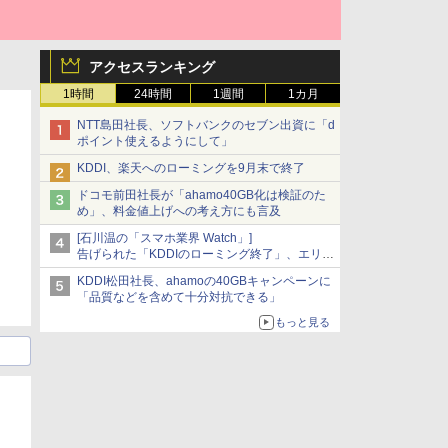
アクセスランキング
1時間
24時間
1週間
1カ月
NTT島田社長、ソフトバンクのセブン出資に「d
ポイント使えるようにして」
KDDI、楽天へのローミングを9月末で終了
ドコモ前田社長が「ahamo40GB化は検証のた
め」、料金値上げへの考え方にも言及
[石川温の「スマホ業界 Watch」]
告げられた「KDDIのローミング終了」、エリア
マップの落とし穴と楽天モバイルの課題
KDDI松田社長、ahamoの40GBキャンペーンに
「品質などを含めて十分対抗できる」
もっと見る