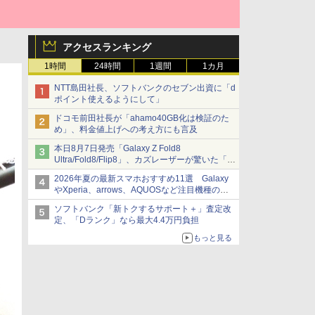
アクセスランキング
1時間
24時間
1週間
1カ月
NTT島田社長、ソフトバンクのセブン出資に「d
ポイント使えるようにして」
ドコモ前田社長が「ahamo40GB化は検証のた
め」、料金値上げへの考え方にも言及
本日8月7日発売「Galaxy Z Fold8
Ultra/Fold8/Flip8」、カズレーザーが驚いた「そ
ば屋のメニュー並みの薄さ」
2026年夏の最新スマホおすすめ11選 Galaxy
やXperia、arrows、AQUOSなど注目機種の特
徴は
ソフトバンク「新トクするサポート＋」査定改
定、「Dランク」なら最大4.4万円負担
もっと見る