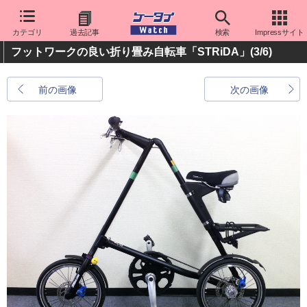
カテゴリ
過去記事
検索
Impressサイト
フットワークの良い折り畳み自転車「STRiDA」
(3/6)
前の画像
次の画像