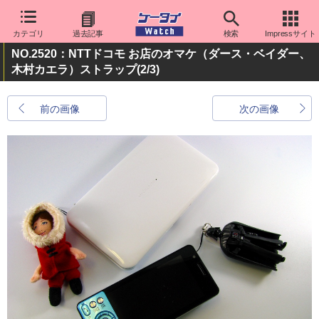
カテゴリ
過去記事
検索
Impressサイト
NO.2520：NTTドコモ お店のオマケ（ダース・ベイダー、
木村カエラ）ストラップ
(2/3)
前の画像
次の画像