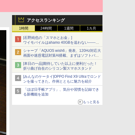
アクセスランキング
1時間
24時間
1週間
1カ月
[石野純也の「スマホとお金」]
ワイモバイルはahamo 40GBを追わない――単
身向け「超おトク割」の安さと1年限定の注意
シャープ「AQUOS wish6」発表、120Hz対応大
点
画面や迷惑電話対策AI搭載、まずはソフトバン
クの法人向け
[本日の一品]期待していた以上に便利だった！
折り曲げ自在のシリコン製スマホスタンド
[みんなのケータイ]OPPO Find X9 Ultraでロンド
ンを撮ってきた。作例とともに魅力を紹介
「ほぼ日手帳アプリ」、気分や習慣を記録でき
る新機能を追加
もっと見る