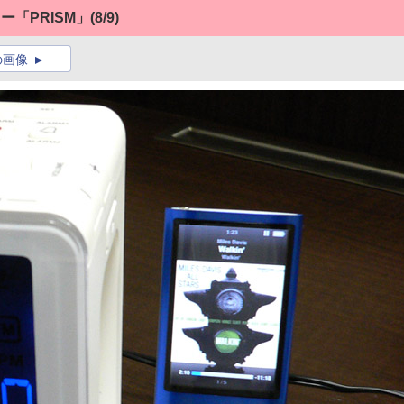
カー「PRISM」
(8/9)
の画像