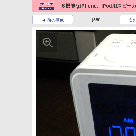
多機能なiPhone、iPod用スピー
(8/9)
前の画像
次