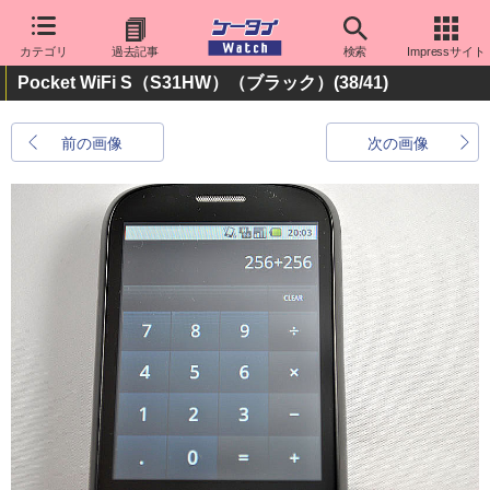
カテゴリ
過去記事
検索
Impressサイト
Pocket WiFi S（S31HW）（ブラック）
(38/41)
前の画像
次の画像