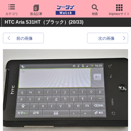
カテゴリ
過去記事
検索
Impressサイト
HTC Aria S31HT（ブラック）
(20/33)
前の画像
次の画像