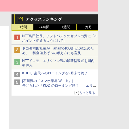
アクセスランキング
1時間
24時間
1週間
1カ月
NTT島田社長、ソフトバンクのセブン出資に「d
ポイント使えるようにして」
ドコモ前田社長が「ahamo40GB化は検証のた
め」、料金値上げへの考え方にも言及
NTTドコモ、エリクソン製の最新型装置を国内
初導入
KDDI、楽天へのローミングを9月末で終了
[石川温の「スマホ業界 Watch」]
告げられた「KDDIのローミング終了」、エリア
マップの落とし穴と楽天モバイルの課題
もっと見る