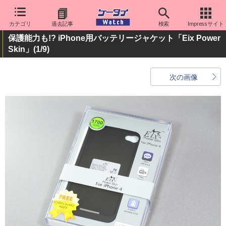
カテゴリ
過去記事
検索
Impressサイト
保護能力も!? iPhone用バッテリージャケット「Eix Power
Skin」
(1/9)
次の画像