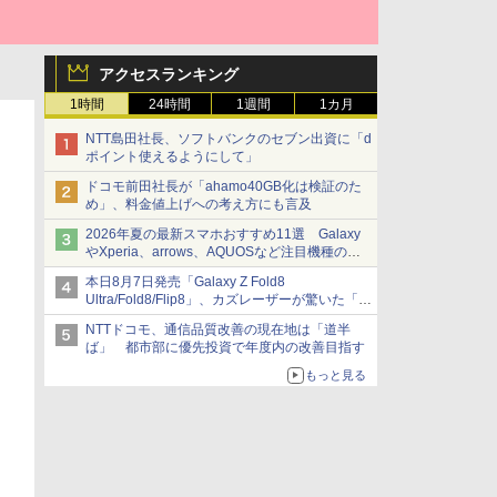
アクセスランキング
1時間
24時間
1週間
1カ月
NTT島田社長、ソフトバンクのセブン出資に「d
ポイント使えるようにして」
ドコモ前田社長が「ahamo40GB化は検証のた
め」、料金値上げへの考え方にも言及
2026年夏の最新スマホおすすめ11選 Galaxy
やXperia、arrows、AQUOSなど注目機種の特
徴は
本日8月7日発売「Galaxy Z Fold8
Ultra/Fold8/Flip8」、カズレーザーが驚いた「そ
ば屋のメニュー並みの薄さ」
NTTドコモ、通信品質改善の現在地は「道半
ば」 都市部に優先投資で年度内の改善目指す
もっと見る