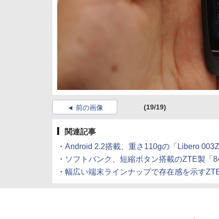
(19/19)
前の画像
関連記事
・
Android 2.2搭載、重さ110gの「Libero 003
・
ソフトバンク、短縮ボタン搭載のZTE製「84
・
幅広い端末ラインナップで存在感を示すZT