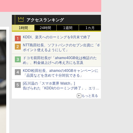
アクセスランキング
1時間
24時間
1週間
1カ月
KDDI、楽天へのローミングを9月末で終了
NTT島田社長、ソフトバンクのセブン出資に「d
ポイント使えるようにして」
ドコモ前田社長が「ahamo40GB化は検証のた
め」、料金値上げへの考え方にも言及
KDDI松田社長、ahamoの40GBキャンペーンに
「品質などを含めて十分対抗できる」
[石川温の「スマホ業界 Watch」]
告げられた「KDDIのローミング終了」、エリア
マップの落とし穴と楽天モバイルの課題
もっと見る