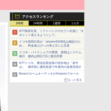
アクセスランキング
1時間
24時間
1週間
1カ月
NTT島田社長、ソフトバンクのセブン出資に「d
ポイント使えるようにして」
ドコモ前田社長が「ahamo40GB化は検証のた
め」、料金値上げへの考え方にも言及
ドコモ・バイクシェアの障害、原因はシステム
移行 都内は明日7日に復旧作業
NTTドコモ、通信品質改善の現在地は「道半
ば」 都市部に優先投資で年度内の改善目指す
BoseのホームオーディオがAmazonでセール
もっと見る