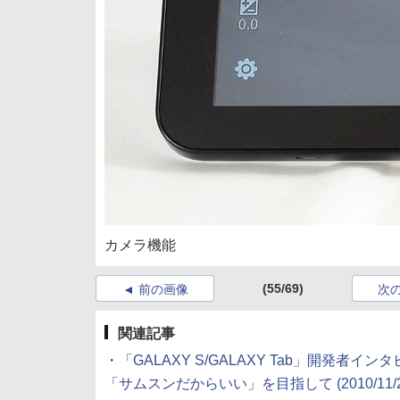
カメラ機能
(55/69)
前の画像
次
関連記事
・
「GALAXY S/GALAXY Tab」開発者イン
「サムスンだからいい」を目指して
(2010/11/