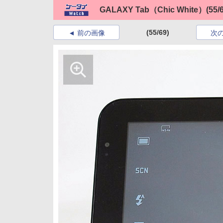
GALAXY Tab（Chic White）
(55/
(55/69)
前の画像
次