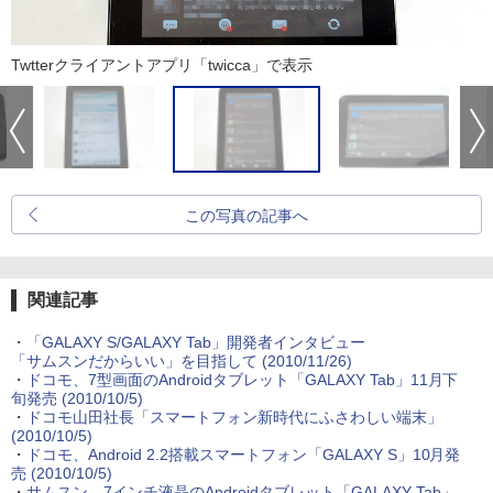
Twtterクライアントアプリ「twicca」で表示
この写真の記事へ
関連記事
・
「GALAXY S/GALAXY Tab」開発者インタビュー
「サムスンだからいい」を目指して
(2010/11/26)
・
ドコモ、7型画面のAndroidタブレット「GALAXY Tab」11月下
旬発売
(2010/10/5)
・
ドコモ山田社長「スマートフォン新時代にふさわしい端末」
(2010/10/5)
・
ドコモ、Android 2.2搭載スマートフォン「GALAXY S」10月発
売
(2010/10/5)
・
サムスン、7インチ液晶のAndroidタブレット「GALAXY Tab」