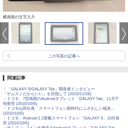
横画面の文字入力
この写真の記事へ
関連記事
・
「GALAXY S/GALAXY Tab」開発者インタビュー
「サムスンだからいい」を目指して
(2010/11/26)
・
ドコモ、7型画面のAndroidタブレット「GALAXY Tab」11月下
旬発売
(2010/10/5)
・
ドコモ山田社長「スマートフォン新時代にふさわしい端末」
(2010/10/5)
・
ドコモ、Android 2.2搭載スマートフォン「GALAXY S」10月発
売
(2010/10/5)
・
サムスン、7インチ液晶のAndroidタブレット「GALAXY Tab」