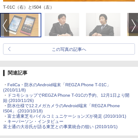
T-01C（右）とIS04（左）
この写真の記事へ
関連記事
・
FeliCa・防水のAndroid端末「REGZA Phone T-01C」
(2010/11/8)
・
ドコモショップでREGZA Phone T-01Cの予約、12月1日より開
始
(2010/11/26)
・
防水仕様で12.2メガカメラのAndroid端末「REGZA Phone
IS04」
(2010/10/18)
・
富士通東芝モバイルコミュニケーションズが発足
(2010/10/1)
・
キーパーソン・インタビュー
富士通の大谷氏が語る東芝との事業統合の狙い
(2010/10/1)