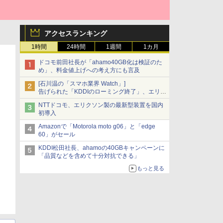
アクセスランキング
1時間
24時間
1週間
1カ月
ドコモ前田社長が「ahamo40GB化は検証のた
め」、料金値上げへの考え方にも言及
[石川温の「スマホ業界 Watch」]
告げられた「KDDIのローミング終了」、エリア
マップの落とし穴と楽天モバイルの課題
NTTドコモ、エリクソン製の最新型装置を国内
初導入
Amazonで「Motorola moto g06」と「edge
60」がセール
KDDI松田社長、ahamoの40GBキャンペーンに
「品質などを含めて十分対抗できる」
もっと見る